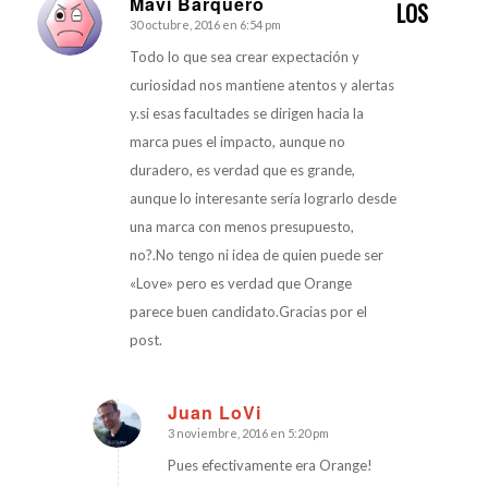
Mavi Barquero
LOS
30 octubre, 2016 en 6:54 pm
Dice:
Todo lo que sea crear expectación y
curiosidad nos mantiene atentos y alertas
y.si esas facultades se dirigen hacia la
marca pues el impacto, aunque no
duradero, es verdad que es grande,
aunque lo interesante sería lograrlo desde
una marca con menos presupuesto,
no?.No tengo ni idea de quien puede ser
«Love» pero es verdad que Orange
parece buen candidato.Gracias por el
post.
Juan LoVi
3 noviembre, 2016 en 5:20 pm
Dice:
Pues efectivamente era Orange!