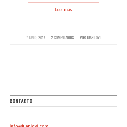
Leer más
7 JUNIO, 2017
2 COMENTARIOS
POR
JUAN LOVI
/
/
CONTACTO
info@juanlovi.com