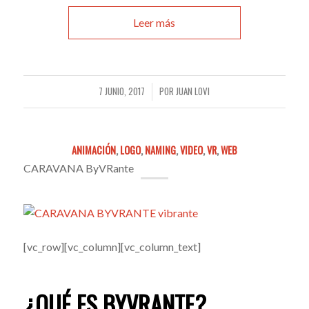
Leer más
7 JUNIO, 2017
POR
JUAN LOVI
/
ANIMACIÓN
,
LOGO
,
NAMING
,
VIDEO
,
VR
,
WEB
CARAVANA ByVRante
[vc_row][vc_column][vc_column_text]
¿QUÉ ES BYVRANTE?