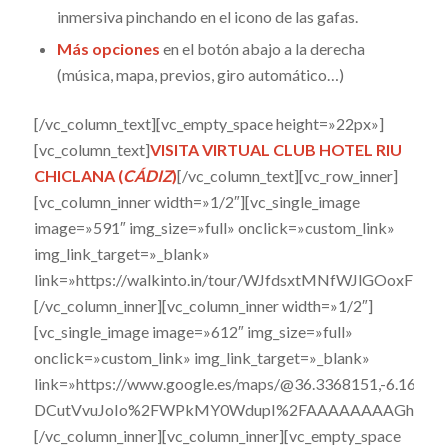
inmersiva pinchando en el icono de las gafas.
Más opciones
en el botón abajo a la derecha
(música, mapa, previos, giro automático…)
[/vc_column_text][vc_empty_space height=»22px»]
[vc_column_text]
VISITA VIRTUAL CLUB HOTEL RIU
CHICLANA (
CÁDIZ
)
[/vc_column_text][vc_row_inner]
[vc_column_inner width=»1/2″][vc_single_image
image=»591″ img_size=»full» onclick=»custom_link»
img_link_target=»_blank»
link=»https://walkinto.in/tour/WJfdsxtMNfWJlGOoxFMNf
[/vc_column_inner][vc_column_inner width=»1/2″]
[vc_single_image image=»612″ img_size=»full»
onclick=»custom_link» img_link_target=»_blank»
link=»https://www.google.es/maps/@36.3368151,-6.160435
DCutVvuJoIo%2FWPkMY0WdupI%2FAAAAAAAAGh8%2FWh
[/vc_column_inner][vc_column_inner][vc_empty_space