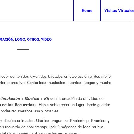
Home
Visitas Virtuale
IMACIÓN
,
LOGO
,
OTROS
,
VIDEO
frecer contenidos divertidos basados en valores, en el desarrollo
amiento creativo. Contenidos musicales, cuentos, juegos y mucho
timulación + Musical + Ki
) con la creación de un vídeo de
s de los Recuerdos»
. Habla sobre crear un lugar donde guardar
poder recuperarlos una y otra vez.
l y dibujos animados. Usé los programas Photoshop, Premiere y
n recuerdo de este trabajo, incluí imágenes de Mar, mi hija
e fabuloso proyecto. Aquí puedes ver el vídeo: