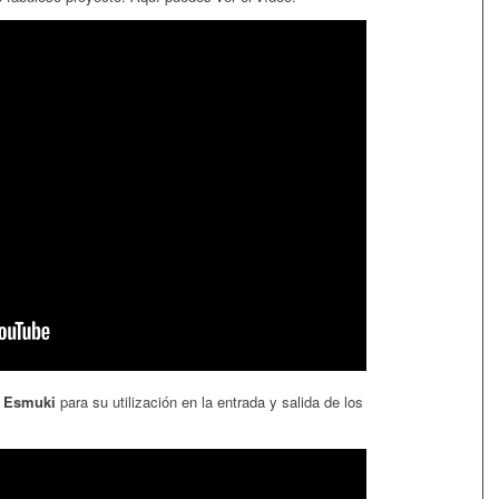
e
Esmuki
para su utilización en la entrada y salida de los