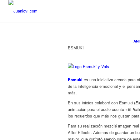
AN
ESMUKI
Esmuki
es una iniciativa creada para o
de la inteligencia emocional y el pens
más.
En sus inicios colaboré con Esmuki (
Es
animación para el audio cuento
«El Val
los recuerdos que más nos gustan para 
Para su realización mezclé imagen rea
After Effects. Además de guardar un bue
mayor, que disfrutó siendo parte de est