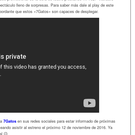
pectáculo lleno de sorpresas. Para saber más dale al play de este
bordante que estos «7Gatos» son capaces de desplegar.
 a
7Gatos
en sus redes sociales para estar informado de próximas
ando asistir al estreno el próximo 12 de noviembre de 2016. Ya
al 😉