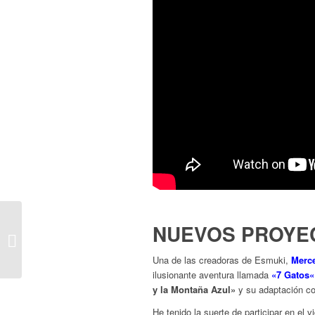
NUEVOS PROYE
A TUN TÚN
Una de las creadoras de Esmuki,
Merce
ilusionante aventura llamada
«
7 Gatos
«
y la Montaña Azul»
y su adaptación co
He tenido la suerte de participar en el 